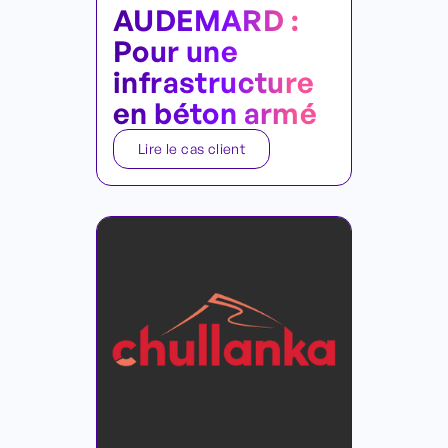
AUDEMARD :
Pour une
infrastructure
en béton armé
Lire le cas client