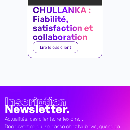
CHULLANKA :
Fiabilité,
satisfaction et
collaboration
Lire le cas client
Inscription
Newsletter.
Actualités, cas clients, réflexions…
Découvrez ce qui se passe chez Nubevia, quand ça