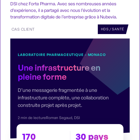
DSI chez Forte Pharma. Avec ses nombreuses années
d’expérience, il a partagé avec nous l’évolution et la
transformation digitale de l’entreprise grâce à Nubevia.
CAS CLIENT
HDS / SANTÉ
LABORATOIRE PHARMACEUTIQUE – MONACO
Une infrastructure en
pleine forme
D’une messagerie fragmentée à une
infrastructure complète, une collaboration
construite projet après projet.
2 min de lecture
Roman Segaud, DSI
170
30 pays