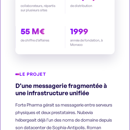
collaborateurs, répartis
de distribution
sur plusieurs sites
55 M€
1999
de chiffre d’affaires
année de fondation, à
Monaco
LE PROJET
D’une messagerie fragmentée à
une infrastructure unifiée
Forte Pharma gérait sa messagerie entre serveurs
physiques et deux prestataires. Nubevia
hébergeait déjà l’un des noms de domaine depuis
son datacenter de Sophia-Antipolis. Roman