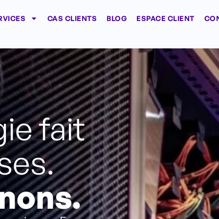
RVICES
CAS CLIENTS
BLOG
ESPACE CLIENT
CO
ie fait
ses.
enons.