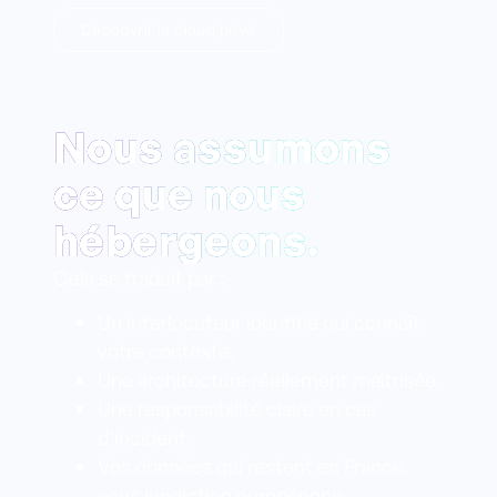
Découvrir le cloud privé
Nous assumons
ce que nous
hébergeons.
Cela se traduit par :
Un interlocuteur identifié qui connaît 
votre contexte.
Une architecture réellement maîtrisée.
Une responsabilité claire en cas 
d’incident.
Vos données qui restent en France, 
sous juridiction européenne.