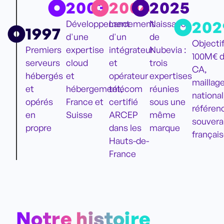
2003
2004
2025
202
Développement
Lancement
Naissance
1997
d'une
d'un
de
Objectif
Premiers
expertise
intégrateur
Nubevia :
100M€ 
serveurs
cloud
et
trois
CA,
hébergés
et
opérateur
expertises
maillag
et
hébergement,
télécom
réunies
national
opérés
France et
certifié
sous une
référen
en
Suisse
ARCEP
même
souvera
propre
dans les
marque
françai
Hauts-de-
France
Notre histoire