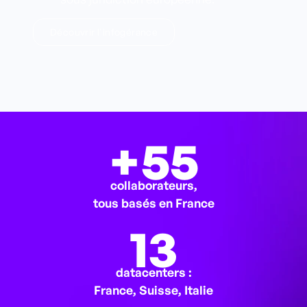
Découvrir l'infogérance
+
55
collaborateurs,
tous basés en France
13
datacenters :
France, Suisse, Italie