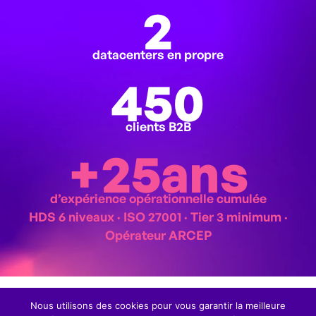
2
datacenters en propre
450
clients B2B
+
25
ans
d’expérience opérationnelle cumulée
HDS 6 niveaux · ISO 27001 · Tier 3 minimum ·
Opérateur ARCEP
Devenir la référence
Nous utilisons des cookies pour vous garantir la meilleure