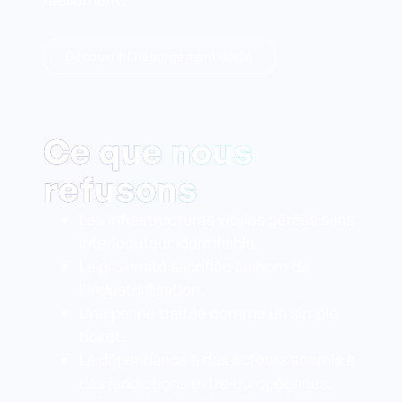
Découvrir l'hébergement dédié
Ce que nous
refusons
Les infrastructures vitales gérées sans
interlocuteur identifiable.
La proximité sacrifiée au nom de
l’industrialisation.
Une panne traitée comme un simple
ticket.
La dépendance à des acteurs soumis à
des juridictions extra-européennes.