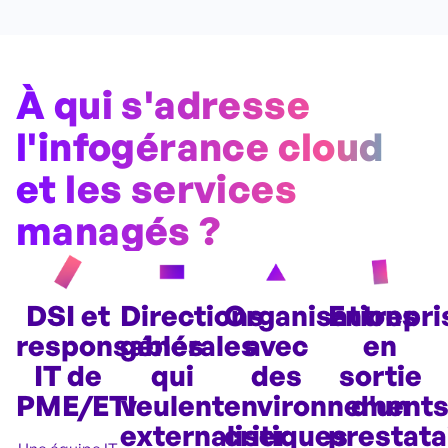
À qui s'adresse
l'infogérance cloud
et les services
managés ?
DSI et
Directions
Organisations
Entrepri
responsables
générales
avec
en
IT de
qui
des
sortie
PME/ETI
veulent
environnement
d'un
externaliser
critiques
prestata