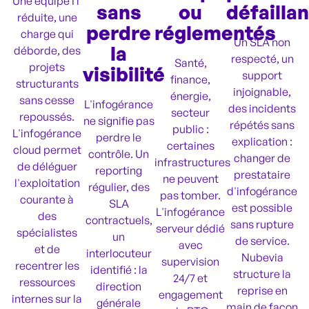
Une équipe IT
sans
ou
défaillan
réduite, une
perdre
réglementés
charge qui
Un SLA non
la
déborde, des
respecté, un
Santé,
projets
visibilité
support
finance,
structurants
injoignable,
énergie,
sans cesse
L'infogérance
des incidents
secteur
repoussés.
ne signifie pas
répétés sans
public :
L'infogérance
perdre le
explication :
certaines
cloud permet
contrôle. Un
changer de
infrastructures
de déléguer
reporting
prestataire
ne peuvent
l'exploitation
régulier, des
d'infogérance
pas tomber.
courante à
SLA
est possible
L'infogérance
des
contractuels,
sans rupture
serveur dédié
spécialistes
un
de service.
avec
et de
interlocuteur
Nubevia
supervision
recentrer les
identifié : la
structure la
24/7 et
ressources
direction
reprise en
engagement
internes sur la
générale
main de façon