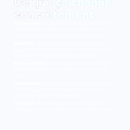
Ce que ça change
concrètement
Interlocuteur
: Un ingénieur identifié qui connaît votre
contexte et votre historique | pas un support qui
découvre votre architecture à l'ouverture du ticket
Réactivité
: Quand une infrastructure tombe, les
équipes Nubevia interviennent. Pas d'escalade vers un
tiers, pas de délai d'identification du problème
Responsabilité
: Nubevia assume. Aucun renvoi de
balle entre hébergeur et infogéreur | c'est le même
acteur
Connaissance
: Vos systèmes sont connus réellement
| architecture, dépendances, points critiques | pas
découverts au moment de l'incident
Continuité
: PCA/PRA entre les deux datacenters
Nubevia en propre, activable sans dépendance externe