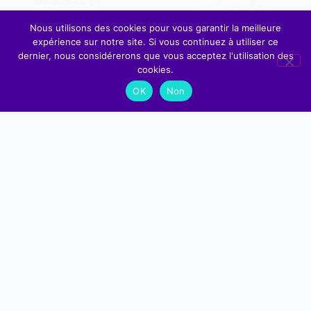
MCO/MCS
d’amélioration
et
Nous utilisons des cookies pour vous garantir la meilleure
Supervision des
expérience sur notre site. Si vous continuez à utiliser ce
accompagnement
ressources
dernier, nous considérerons que vous acceptez l'utilisation des
au changement
cookies.
(CPU, RAM,
stockage,
OK
Non
Sauvegardes et
réseau)
continuité
Supervision des
services et
Sauvegarde
applications
quotidienne sur
hébergées
3 jours
Réception et
glissants
traitement des
Restauration de
alertes
sauvegarde
Intervention
PCA/PRA entre
suite à alerte
les deux
ou incident
datacenters
Analyses,
Nubevia en