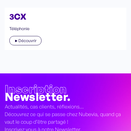
3CX
Téléphonie
►Découvrir
Inscription
Newsletter.
Actualités, cas clients, réflexions…
Découvrez ce qui se passe chez Nubevia, quand ça
vaut le coup d’être partagé !
Inscrivez vous à notre Newsletter.